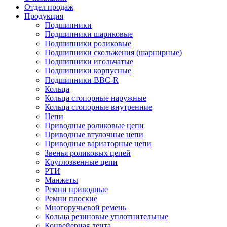
Отдел продаж
Продукция
Подшипники
Подшипники шариковые
Подшипники роликовые
Подшипники скольжения (шарнирные)
Подшипники игольчатые
Подшипники корпусные
Подшипники BBC-R
Кольца
Кольца стопорные наружные
Кольца стопорные внутренние
Цепи
Приводные роликовые цепи
Приводные втулочные цепи
Приводные вариаторные цепи
Звенья роликовых цепей
Круглозвенные цепи
РТИ
Манжеты
Ремни приводные
Ремни плоские
Многоручьевой ремень
Кольца резиновые уплотнительные
Конвейерная лента