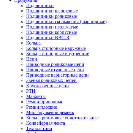
Продукция
Подшипники
Подшипники шариковые
Подшипники роликовые
Подшипники скольжения (шарнирные)
Подшипники игольчатые
Подшипники корпусные
Подшипники BBC-R
Кольца
Кольца стопорные наружные
Кольца стопорные внутренние
Цепи
Приводные роликовые цепи
Приводные втулочные цепи
Приводные вариаторные цепи
Звенья роликовых цепей
Круглозвенные цепи
РТИ
Манжеты
Ремни приводные
Ремни плоские
Многоручьевой ремень
Кольца резиновые уплотнительные
Конвейерная лента
Техпластина