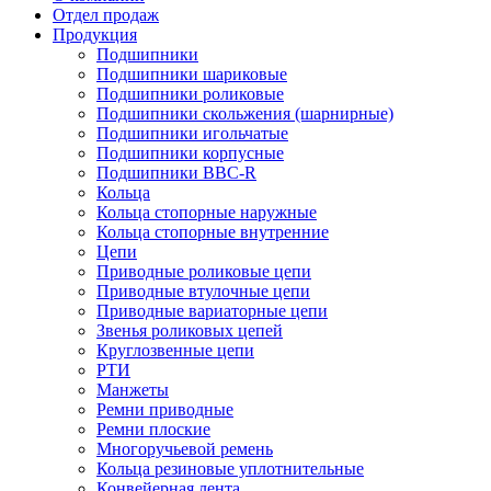
Отдел продаж
Продукция
Подшипники
Подшипники шариковые
Подшипники роликовые
Подшипники скольжения (шарнирные)
Подшипники игольчатые
Подшипники корпусные
Подшипники BBC-R
Кольца
Кольца стопорные наружные
Кольца стопорные внутренние
Цепи
Приводные роликовые цепи
Приводные втулочные цепи
Приводные вариаторные цепи
Звенья роликовых цепей
Круглозвенные цепи
РТИ
Манжеты
Ремни приводные
Ремни плоские
Многоручьевой ремень
Кольца резиновые уплотнительные
Конвейерная лента