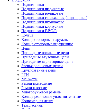
Продукция
Подшипники
Подшипники шариковые
Подшипники роликовые
Подшипники скольжения (шарнирные)
Подшипники игольчатые
Подшипники корпусные
Подшипники BBC-R
Кольца
Кольца стопорные наружные
Кольца стопорные внутренние
Цепи
Приводные роликовые цепи
Приводные втулочные цепи
Приводные вариаторные цепи
Звенья роликовых цепей
Круглозвенные цепи
РТИ
Манжеты
Ремни приводные
Ремни плоские
Многоручьевой ремень
Кольца резиновые уплотнительные
Конвейерная лента
Техпластина