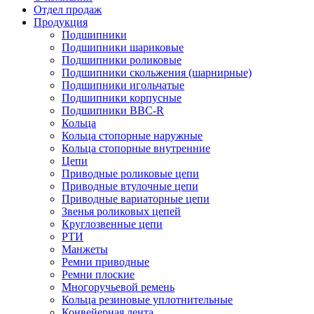
Отдел продаж
Продукция
Подшипники
Подшипники шариковые
Подшипники роликовые
Подшипники скольжения (шарнирные)
Подшипники игольчатые
Подшипники корпусные
Подшипники BBC-R
Кольца
Кольца стопорные наружные
Кольца стопорные внутренние
Цепи
Приводные роликовые цепи
Приводные втулочные цепи
Приводные вариаторные цепи
Звенья роликовых цепей
Круглозвенные цепи
РТИ
Манжеты
Ремни приводные
Ремни плоские
Многоручьевой ремень
Кольца резиновые уплотнительные
Конвейерная лента