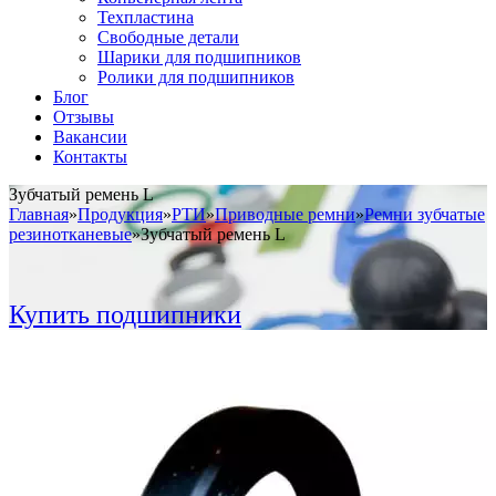
Техпластина
Свободные детали
Шарики для подшипников
Ролики для подшипников
Блог
Отзывы
Вакансии
Контакты
Зубчатый ремень L
Главная
»
Продукция
»
РТИ
»
Приводные ремни
»
Ремни зубчатые
резинотканевые
»
Зубчатый ремень L
Купить подшипники