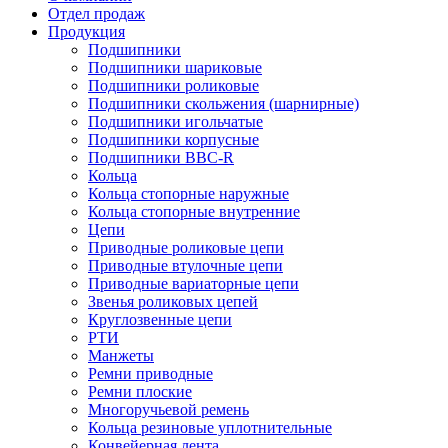
Отдел продаж
Продукция
Подшипники
Подшипники шариковые
Подшипники роликовые
Подшипники скольжения (шарнирные)
Подшипники игольчатые
Подшипники корпусные
Подшипники BBC-R
Кольца
Кольца стопорные наружные
Кольца стопорные внутренние
Цепи
Приводные роликовые цепи
Приводные втулочные цепи
Приводные вариаторные цепи
Звенья роликовых цепей
Круглозвенные цепи
РТИ
Манжеты
Ремни приводные
Ремни плоские
Многоручьевой ремень
Кольца резиновые уплотнительные
Конвейерная лента