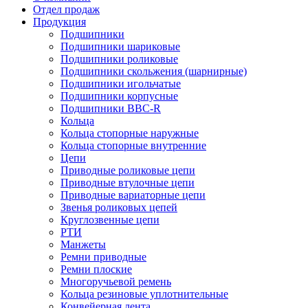
Отдел продаж
Продукция
Подшипники
Подшипники шариковые
Подшипники роликовые
Подшипники скольжения (шарнирные)
Подшипники игольчатые
Подшипники корпусные
Подшипники BBC-R
Кольца
Кольца стопорные наружные
Кольца стопорные внутренние
Цепи
Приводные роликовые цепи
Приводные втулочные цепи
Приводные вариаторные цепи
Звенья роликовых цепей
Круглозвенные цепи
РТИ
Манжеты
Ремни приводные
Ремни плоские
Многоручьевой ремень
Кольца резиновые уплотнительные
Конвейерная лента