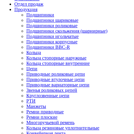
Отдел продаж
Продукция
Подшипники
Подшипники шариковые
Подшипники роликовые
Подшипники скольжения (шарнирные)
Подшипники игольчатые
Подшипники корпусные
Подшипники BBC-R
Кольца
Кольца стопорные наружные
Кольца стопорные внутренние
Цепи
Приводные роликовые цепи
Приводные втулочные цепи
Приводные вариаторные цепи
Звенья роликовых цепей
Круглозвенные цепи
РТИ
Манжеты
Ремни приводные
Ремни плоские
Многоручьевой ремень
Кольца резиновые уплотнительные
Конвейерная лента