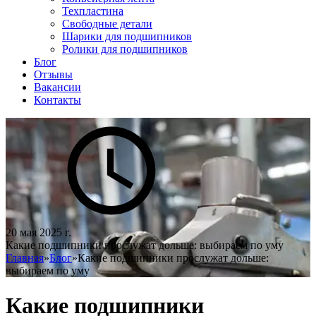
Техпластина
Свободные детали
Шарики для подшипников
Ролики для подшипников
Блог
Отзывы
Вакансии
Контакты
20 мая 2025 г.
Какие подшипники прослужат дольше: выбираем по уму
Главная
»
Блог
»
Какие подшипники прослужат дольше:
выбираем по уму
Какие подшипники